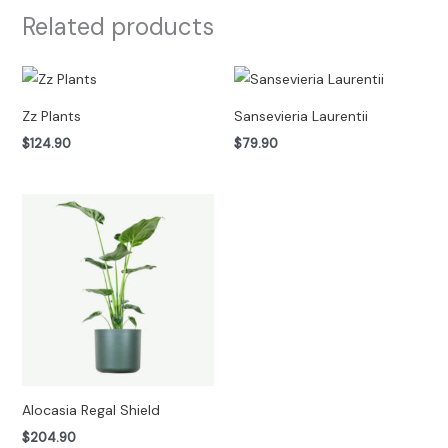
Related products
Zz Plants
Sansevieria Laurentii
$
124.90
$
79.90
Alocasia Regal Shield
$
204.90