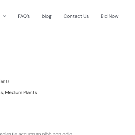
g
FAQ’s
blog
Contact Us
Bid Now
lants
ts
,
Medium Plants
 molestie accumsan nibh non odio