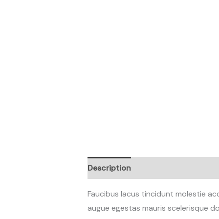
Description
Reviews (0)
Faucibus lacus tincidunt molestie a
augue egestas mauris scelerisque don