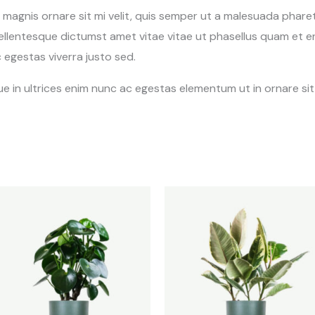
n magnis ornare sit mi velit, quis semper ut a malesuada phar
ellentesque dictumst amet vitae vitae ut phasellus quam et e
egestas viverra justo sed.
sque in ultrices enim nunc ac egestas elementum ut in ornare si