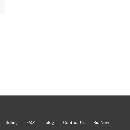
Selling
FAQ’s
blog
Contact Us
Bid Now