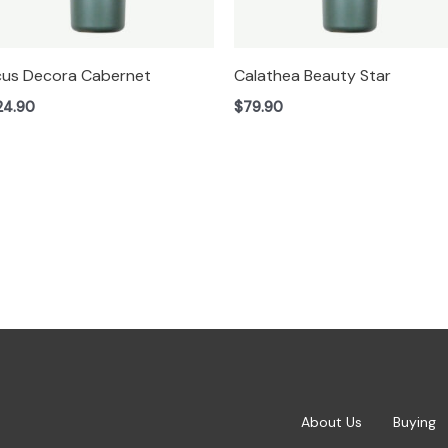
cus Decora Cabernet
Calathea Beauty Star
24.90
$
79.90
About Us
Buying