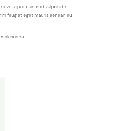
etra volutpat euismod vulputate
nim feugiat eget mauris aenean eu
t malesuada.