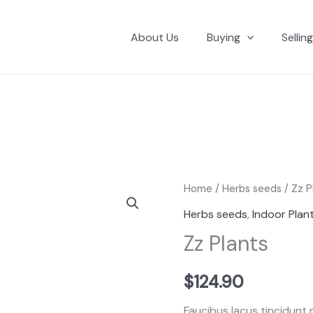
About Us
Buying
Sellin
Zz
Home
/
Herbs seeds
/ Zz P
Plants
Herbs seeds
,
Indoor Plan
quantity
Zz Plants
$
124.90
Faucibus lacus tincidunt