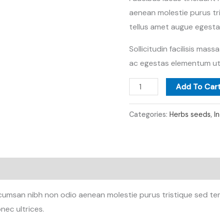
aenean molestie purus tr
tellus amet augue egesta
Sollicitudin facilisis mas
ac egestas elementum ut 
Add To Car
Categories:
Herbs seeds
,
I
ccumsan nibh non odio aenean molestie purus tristique sed te
ec ultrices.