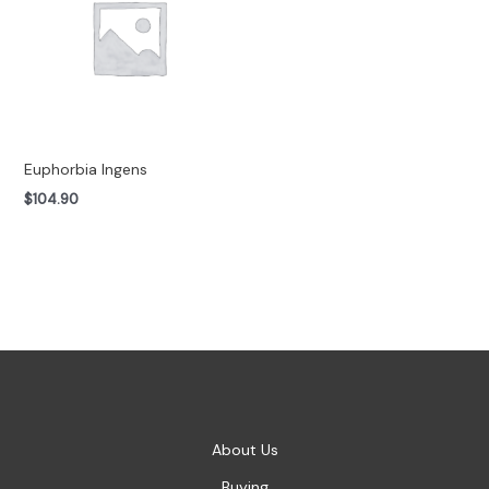
Euphorbia Ingens
$
104.90
About Us
Buying