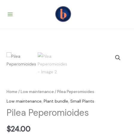
Skip
to
content
Pilea
Peperomioides
quantity
Home
/
Low maintenance
/ Pilea Peperomioides
Low maintenance
,
Plant bundle
,
Small Plants
Pilea Peperomioides
$
24.00