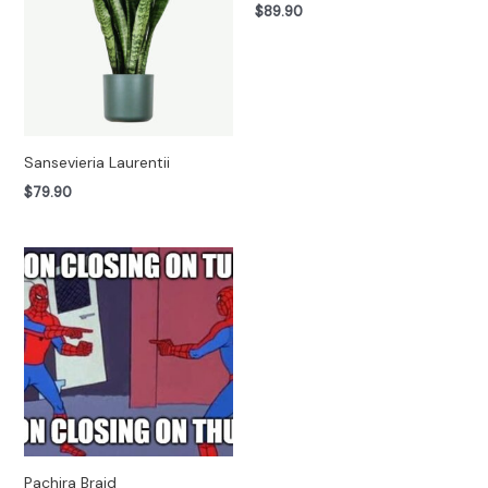
$
89.90
Sansevieria Laurentii
$
79.90
Pachira Braid